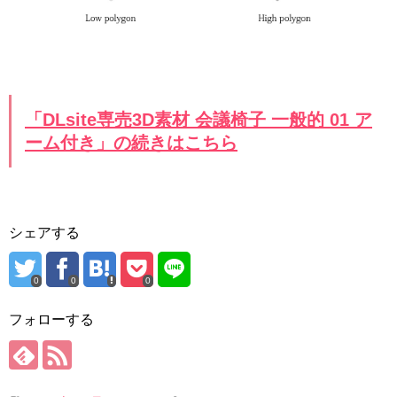
「DLsite専売3D素材 会議椅子 一般的 01 ア
ーム付き」の続きはこちら
シェアする
0
0
0
フォローする