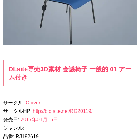
DLsite専売3D素材 会議椅子 一般的 01 アー
ム付き
サークル:
Clover
サークルHP:
http://b.dlsite.net/RG20119/
発売日:
2017年01月15日
ジャンル:
品番: RJ192619