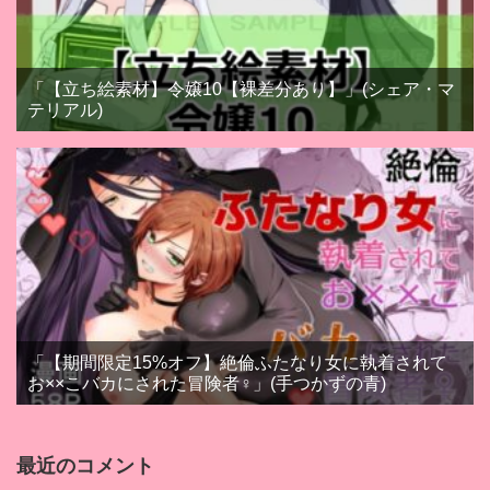
「【立ち絵素材】令嬢10【裸差分あり】」(シェア・マ
テリアル)
「【期間限定15%オフ】絶倫ふたなり女に執着されて
お××こバカにされた冒険者♀」(手つかずの青)
最近のコメント