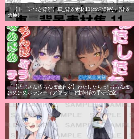
「【トーンつき背景】車_背景素材11(高速道路)」(背景
倉庫)
「【汚じさん汚ちんぽ全肯定】わたしたちっ‼おちんぽ
ほめほめボランティア部っ‼」(性癖孫の手研究室)