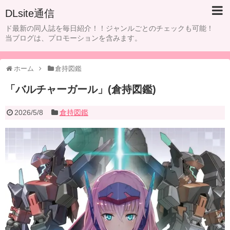
DLsite通信
ド最新の同人誌を毎日紹介！！ジャンルごとのチェックも可能！
当ブログは、プロモーションを含みます。
ホーム
倉持図鑑
「バルチャーガール」(倉持図鑑)
2026/5/8
倉持図鑑