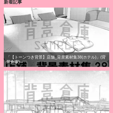
新着記事
「【トーンつき背景】店舗_背景素材集38(ホテル)」(背
景倉庫)