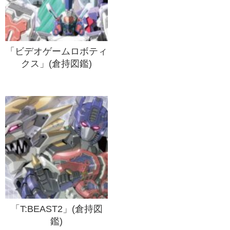
「ビデオゲームロボティ
クス」(倉持図鑑)
「T:BEAST2」(倉持図
鑑)