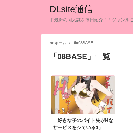
DLsite通信
ド最新の同人誌を毎日紹介！！ジャンル
ホーム
08BASE
「
08BASE
」
一覧
「好きな子のバイト先がHな
サービスをシている4」