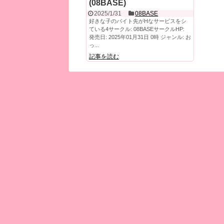
(08BASE)
2025/1/31
08BASE
好きな子のバイト先がHなサービスをシ
ている4サークル: 08BASEサークルHP:
発売日: 2025年01月31日 0時 ジャンル: お
っ...
記事を読む