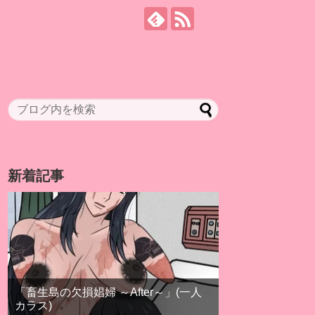
新着記事
「畜生島の欠損娼婦 ～After～」(一人
カラス)