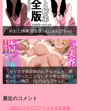
「めおと姉弟 完全版」(じゅんぴちゅ)
「カリスマ美容師のん子ちゃんと、床
屋しか行ったことないチー牛な僕のい
ちゃらぶ物語」(なのはなジャム)
最近のコメント
「強気なグラビアアイドルを監禁凌