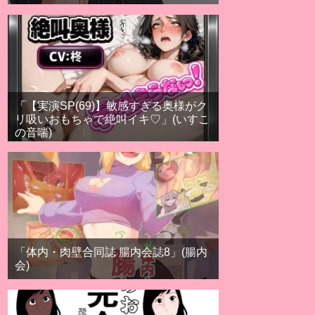
「【実演SP(69)】敏感すぎる奥様がク
リ吸いおもちゃで絶叫イキ♡」(いすこ
の音喘)
「体内・肉壁合同誌 腸内会誌8」(腸内
会)