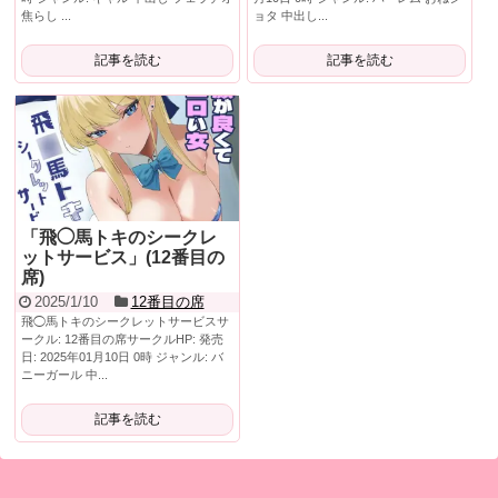
焦らし ...
ョタ 中出し...
記事を読む
記事を読む
「飛◯馬トキのシークレ
ットサービス」(12番目の
席)
2025/1/10
12番目の席
飛◯馬トキのシークレットサービスサ
ークル: 12番目の席サークルHP: 発売
日: 2025年01月10日 0時 ジャンル: バ
ニーガール 中...
記事を読む