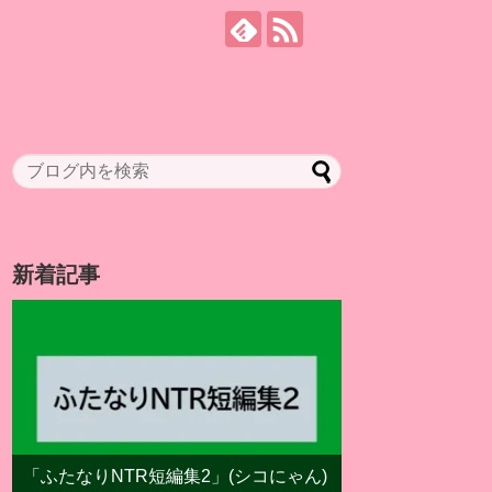
新着記事
「ふたなりNTR短編集2」(シコにゃん)