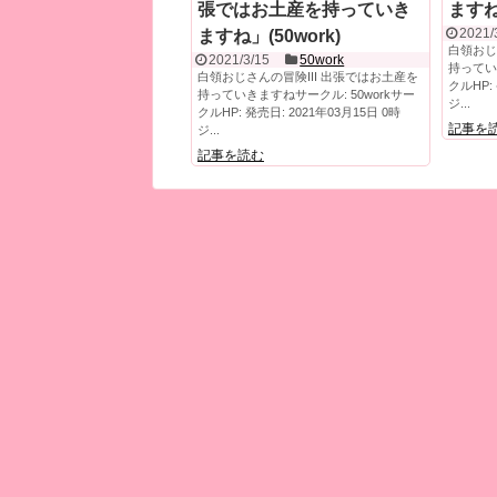
張ではお土産を持っていき
ますね」
2021/
ますね」(50work)
白領おじ
2021/3/15
50work
持ってい
白領おじさんの冒険III 出張ではお土産を
クルHP: 
持っていきますねサークル: 50workサー
ジ...
クルHP: 発売日: 2021年03月15日 0時
記事を
ジ...
記事を読む