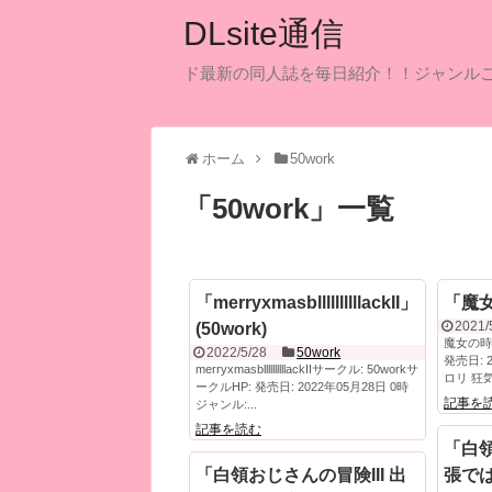
DLsite通信
ド最新の同人誌を毎日紹介！！ジャンル
ホーム
50work
「
50work
」
一覧
「merryxmasbllllllllllackII」
「魔女
2021/
(50work)
魔女の時間
2022/5/28
50work
発売日: 
merryxmasbllllllllllackIIサークル: 50workサ
ロリ 狂
ークルHP: 発売日: 2022年05月28日 0時
記事を
ジャンル:...
記事を読む
「白領
「白領おじさんの冒険III 出
張で