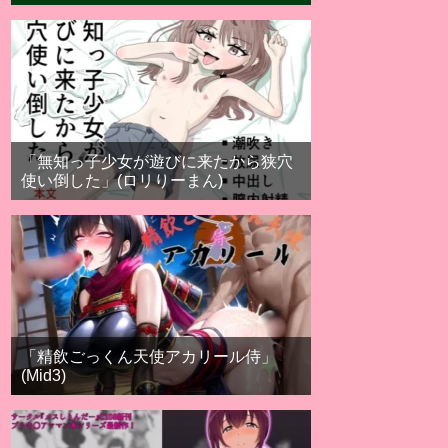
「無知っ子少女が遊びに来たから狭穴
使い倒した」(ロリりーまん)
「精飲ごっくん天使アカリール侍」
(Mid3)