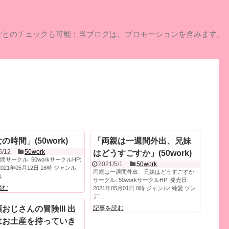
ごとのチェックも可能！当ブログは、プロモーションを含みます。
の時間」(50work)
「両親は一週間外出、兄妹
5/12
50work
はどうすごすか」(50work)
サークル: 50workサークルHP:
2021/5/1
50work
2021年05月12日 16時 ジャンル:
両親は一週間外出、兄妹はどうすごすか
気
サークル: 50workサークルHP: 発売日:
読む
2021年05月01日 0時 ジャンル: 純愛 ツン
デ...
おじさんの冒険III 出
記事を読む
はお土産を持っていき