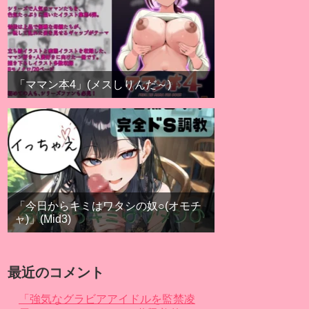
「ママン本4」(メスしりんだ～)
「今日からキミはワタシの奴○(オモチ
ャ)」(Mid3)
最近のコメント
「強気なグラビアアイドルを監禁凌