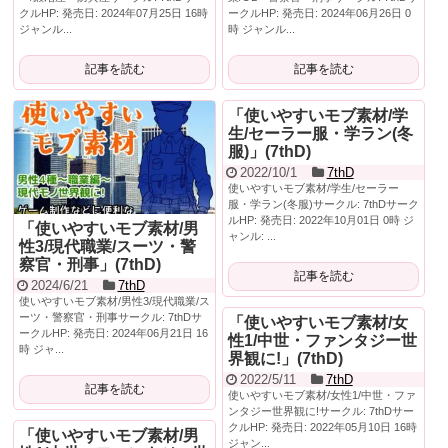
クルHP: 発売日: 2024年07月25日 16時
ークルHP: 発売日: 2024年06月26日 0
ジャンル...
時 ジャンル...
記事を読む
記事を読む
「使いやすいモブ素材/学
生/セーラー服・学ラン(冬
服)」(7thD)
2022/10/1
7thD
使いやすいモブ素材/学生/セーラー
服・学ラン(冬服)サークル: 7thDサーク
ルHP: 発売日: 2022年10月01日 0時 ジ
「使いやすいモブ素材/男
ャンル: ...
性3/現代職業/スーツ・警
察官・刑事」(7thD)
記事を読む
2024/6/21
7thD
使いやすいモブ素材/男性3/現代職業/ス
ーツ・警察官・刑事サークル: 7thDサ
「使いやすいモブ素材/女
ークルHP: 発売日: 2024年06月21日 16
性1/中世・ファンタジー世
時 ジャ...
界観に!」(7thD)
2022/5/11
7thD
記事を読む
使いやすいモブ素材/女性1/中世・ファ
ンタジー世界観に!サークル: 7thDサー
クルHP: 発売日: 2022年05月10日 16時
「使いやすいモブ素材/男
ジャン...