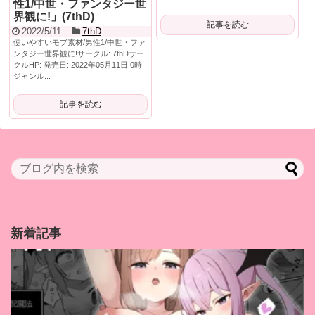
性1/中世・ファンタジー世
界観に!」(7thD)
記事を読む
2022/5/11
7thD
使いやすいモブ素材/男性1/中世・ファ
ンタジー世界観に!サークル: 7thDサー
クルHP: 発売日: 2022年05月11日 0時
ジャンル...
記事を読む
新着記事