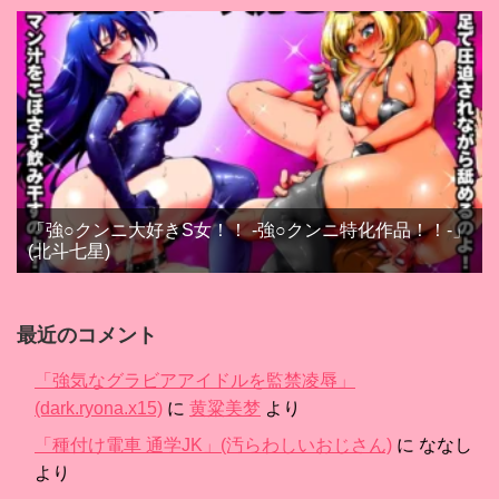
「強○クンニ大好きS女！！ -強○クンニ特化作品！！-」
(北斗七星)
最近のコメント
「強気なグラビアアイドルを監禁凌辱」
(dark.ryona.x15)
に
黄粱美梦
より
「種付け電車 通学JK」(汚らわしいおじさん)
に
ななし
より