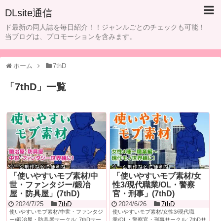
DLsite通信
ド最新の同人誌を毎日紹介！！ジャンルごとのチェックも可能！
当ブログは、プロモーションを含みます。
ホーム
7thD
「
7thD
」
一覧
「使いやすいモブ素材/中
「使いやすいモブ素材/女
世・ファンタジー/鍛冶
性3/現代職業/OL・警察
屋・防具屋」(7thD)
官・刑事」(7thD)
2024/7/25
7thD
2024/6/26
7thD
使いやすいモブ素材/中世・ファンタジ
使いやすいモブ素材/女性3/現代職
ー/鍛冶屋・防具屋サークル: 7thDサー
業/OL・警察官・刑事サークル: 7thDサ