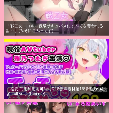
「戦乙女ニコル～低級サキュバスにすべてを奪われる
話～」(みそにこみっくす)
「格安!商用利用も可能なR18音声素材第16弾:雅乃つむ
ぎ Full ver」(Pincree)