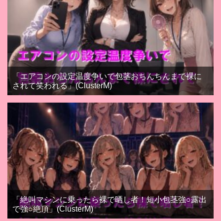
「エアコンの設定温度争いで包茎おちんちんまで裸に
されて笑われる」(ClusterM)
「絶叫マシンに乗ったら裸で晒し者！短小包茎強○露出
で強○絶頂」(ClusterM)