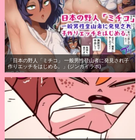
「【
催○解除なし
】永・久・快・楽・催・眠～痙
攣しっぱなしの絶頂廃人への片道切符～【蛇口ちん
ぽ】」(空心菜館)
「日本の野人「ミチコ」 一般男性登山者に発見され子
作りエッチをはじめる。」(ジンガイラボ)