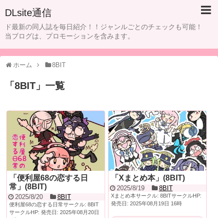
DLsite通信
ド最新の同人誌を毎日紹介！！ジャンルごとのチェックも可能！
当ブログは、プロモーションを含みます。
ホーム
8BIT
「
8BIT
」
一覧
「便利屋68の恋する日
「Xまとめ本」(8BIT)
常」(8BIT)
2025/8/19
8BIT
Xまとめ本サークル: 8BITサークルHP:
2025/8/20
8BIT
発売日: 2025年08月19日 16時
便利屋68の恋する日常サークル: 8BIT
サークルHP: 発売日: 2025年08月20日