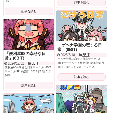
0時
記事を読む
記事を読む
「ゲヘナ学園の恋する日
常」(8BIT)
「便利屋68の幸せな日
2025/3/18
8BIT
常」(8BIT)
ゲヘナ学園の恋する日常サークル:
8BITサークルHP: 発売日: 2025年03月
2024/12/31
8BIT
18日 16時 ジャンル: ラブコメ
便利屋68の幸せな日常サークル: 8BIT
サークルHP: 発売日: 2024年12月31日
16時
記事を読む
記事を読む