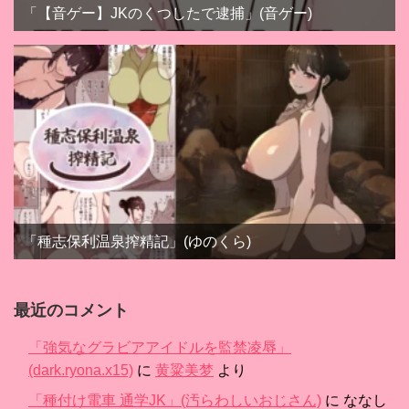
「【音ゲー】JKのくつしたで逮捕」(音ゲー)
「種志保利温泉搾精記」(ゆのくら)
最近のコメント
「強気なグラビアアイドルを監禁凌辱」
(dark.ryona.x15)
に
黄粱美梦
より
「種付け電車 通学JK」(汚らわしいおじさん)
に
ななし