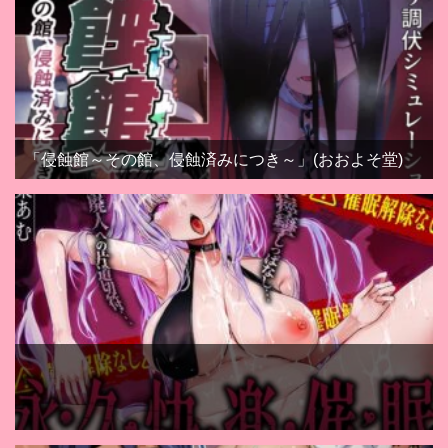
「侵蝕館～その館、侵蝕済みにつき～」(おおよそ堂)