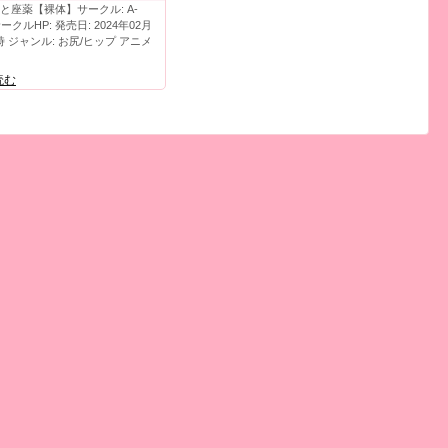
と座薬【裸体】サークル: A-
サークルHP: 発売日: 2024年02月
6時 ジャンル: お尻/ヒップ アニメ
読む