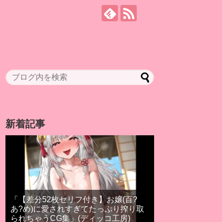
新着記事
「【差分52枚セリフ付き】お嬢(百?
あ?め)に愛されすぎてたっぷり搾り取
られちゃうCG集」(ディッコ工房)