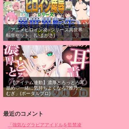
「アニメヒロイン凌○シリーズ異世界
転生セット」(いまがさ)
「【アイテム連動】濃厚とろっとろ耳
舐め♡一緒に気持ちよくなろ?雅乃つ
むぎ」(ポータルプロ)
最近のコメント
「強気なグラビアアイドルを監禁凌