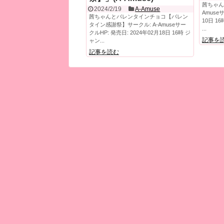
茜ちゃん
2024/2/19
A-Amuse
Amuse
茜ちゃんとバレンタインチョコ【バレン
10日 1
タイン感謝祭】サークル: A-Amuseサー
...
クルHP: 発売日: 2024年02月18日 16時 ジ
記事を
ャン...
記事を読む