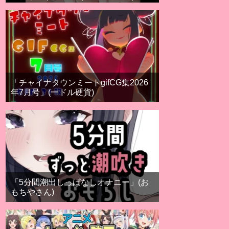
「チャイナタウンミートgifCG集2026
年7月号」(一ドル硬貨)
「5分間潮出しっぱなしオナニー」(お
もちやさん)