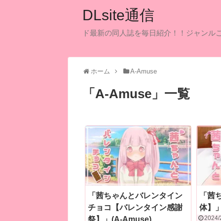
DLsite通信
ド最新の同人誌を毎日紹介！！ジャンル
ホーム
A-Amuse
「
A-Amuse
」
一覧
「茜ちゃんとバレンタイン
「茜
チョコ【バレンタイン感謝
体】」(
2024/
祭】」(A-Amuse)