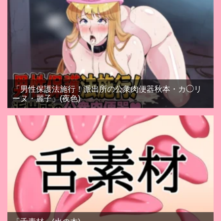
「男性保護法施行！派出所の公衆肉便器秋本・カ◯リ
ーヌ・麗子」(夜色)