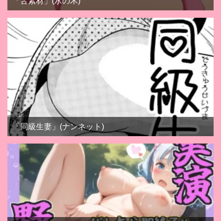
「舌素材」(水の木)
「同級生妻」(ナンネット)