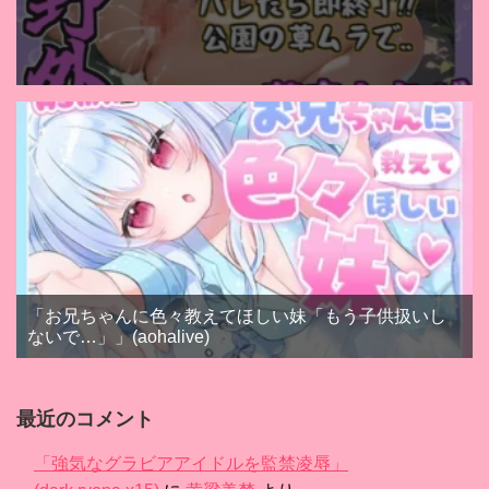
「【リアル生サウンド】バレたら即終了
人気声優
「華本うさぎ」が深夜の公園の草ムラでバレないよう
に激しく淫語フェラオナニーしながら連続絶頂おもら
「お兄ちゃんに色々教えてほしい妹「もう子供扱いし
ないで…」」(aohalive)
最近のコメント
し大洪水
」(ガチおな(マニア向け))
「強気なグラビアアイドルを監禁凌辱」