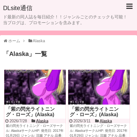
DLsite通信
ド最新の同人誌を毎日紹介！！ジャンルごとのチェックも可能！
当ブログは、プロモーションを含みます。
ホーム
Alaska
「
Alaska
」
一覧
「紫の閃光ライトニン
「紫の閃光ライトニン
グ・ローズ」(Alaska)
グ・ローズ」(Alaska)
2026/7/28
Alaska
2026/3/11
Alaska
紫の閃光ライトニング・ローズサーク
紫の閃光ライトニング・ローズサーク
ル: AlaskaサークルHP: 発売日: 2017年
ル: AlaskaサークルHP: 発売日: 2017年
01月29日 ジャンル: 浣腸 アナル 品番:
01月29日 ジャンル: 浣腸 アナル 品番: