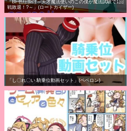
「BF色仕掛け～天才魔法使いのこの僕が魔法試験で1回
戦敗退！?～」(ロートカイザー)
「し〇れ〇い 騎乗位動画セット」(ペペロン)