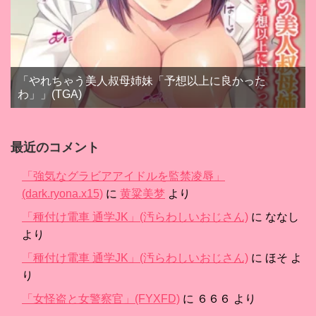
「やれちゃう美人叔母姉妹「予想以上に良かった
わ」」(TGA)
最近のコメント
「強気なグラビアアイドルを監禁凌辱」
(dark.ryona.x15)
に
黄粱美梦
より
「種付け電車 通学JK」(汚らわしいおじさん)
に
ななし
より
「種付け電車 通学JK」(汚らわしいおじさん)
に
ほそ
よ
り
「女怪盗と女警察官」(FYXFD)
に
６６６
より