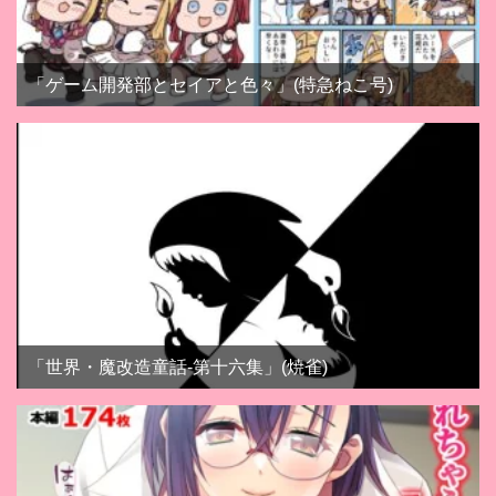
「ゲーム開発部とセイアと色々」(特急ねこ号)
「世界・魔改造童話-第十六集」(焼雀)