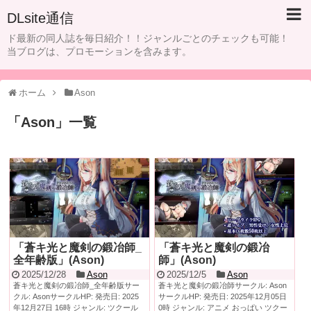
DLsite通信
ド最新の同人誌を毎日紹介！！ジャンルごとのチェックも可能！
当ブログは、プロモーションを含みます。
ホーム
Ason
「
Ason
」
一覧
「蒼キ光と魔剣の鍛冶師_
「蒼キ光と魔剣の鍛冶
全年齢版」(Ason)
師」(Ason)
2025/12/28
Ason
2025/12/5
Ason
蒼キ光と魔剣の鍛冶師_全年齢版サー
蒼キ光と魔剣の鍛冶師サークル: Ason
クル: AsonサークルHP: 発売日: 2025
サークルHP: 発売日: 2025年12月05日
年12月27日 16時 ジャンル: ツクール
0時 ジャンル: アニメ おっぱい ツクー