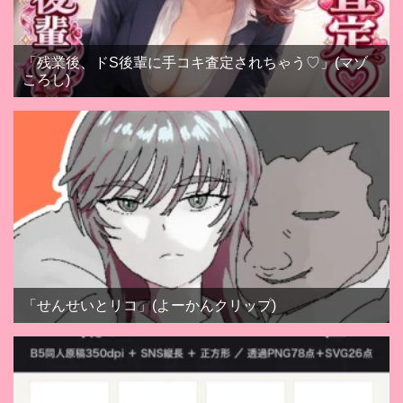
「残業後、ドS後輩に手コキ査定されちゃう♡」(マゾ
ころし)
「せんせいとリコ」(よーかんクリップ)