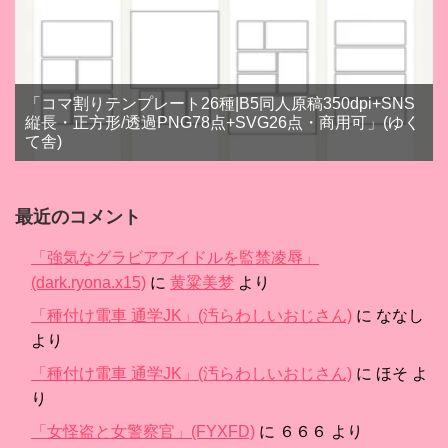
「コマ割りテンプレート26種|B5同人原稿350dpi+SNS
縦長・正方形/透過PNG78点+SVG26点・商用可」(ゆく
て舎)
最近のコメント
「強気なグラビアアイドルを監禁凌辱」
(dark.ryona.x15)
に
黄粱美梦
より
「種付け電車 通学JK」(汚らわしいおじさん)
に
ななし
より
「種付け電車 通学JK」(汚らわしいおじさん)
に
ほそ
よ
り
「女怪盗と女警察官」(FYXFD)
に
６６６
より