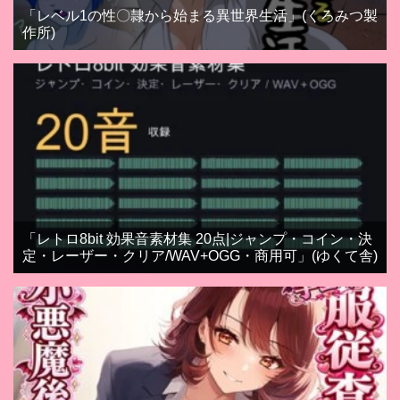
「レベル1の性〇隷から始まる異世界生活」(くろみつ製
作所)
「レトロ8bit 効果音素材集 20点|ジャンプ・コイン・決
定・レーザー・クリア/WAV+OGG・商用可」(ゆくて舎)