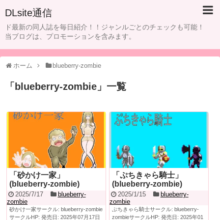
DLsite通信
ド最新の同人誌を毎日紹介！！ジャンルごとのチェックも可能！
当ブログは、プロモーションを含みます。
ホーム
blueberry-zombie
「
blueberry-zombie
」
一覧
「砂かけ一家」
「ぷちきゃら騎士」
(blueberry-zombie)
(blueberry-zombie)
2025/7/17
blueberry-
2025/1/15
blueberry-
zombie
zombie
砂かけ一家サークル: blueberry-zombie
ぷちきゃら騎士サークル: blueberry-
サークルHP: 発売日: 2025年07月17日
zombieサークルHP: 発売日: 2025年01