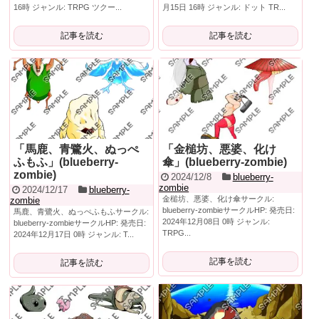
16時 ジャンル: TRPG ツクー...
月15日 16時 ジャンル: ドット TR...
記事を読む
記事を読む
「馬鹿、青鷺火、ぬっぺ
「金槌坊、悪婆、化け
ふもふ」(blueberry-
傘」(blueberry-zombie)
zombie)
2024/12/8
blueberry-
zombie
2024/12/17
blueberry-
金槌坊、悪婆、化け傘サークル:
zombie
blueberry-zombieサークルHP: 発売日:
馬鹿、青鷺火、ぬっぺふもふサークル:
2024年12月08日 0時 ジャンル:
blueberry-zombieサークルHP: 発売日:
TRPG...
2024年12月17日 0時 ジャンル: T...
記事を読む
記事を読む