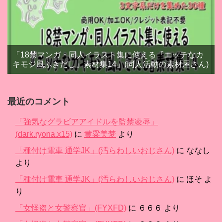
「18禁マンガ・同人イラスト集に使える『エッチなカ
キモジ風ふきだし』素材集14」(同人活動の素材屋さん)
最近のコメント
「強気なグラビアアイドルを監禁凌辱」
(dark.ryona.x15)
に
黄粱美梦
より
「種付け電車 通学JK」(汚らわしいおじさん)
に
ななし
より
「種付け電車 通学JK」(汚らわしいおじさん)
に
ほそ
よ
り
「女怪盗と女警察官」(FYXFD)
に
６６６
より