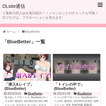
DLsite通信
ド最新の同人誌を毎日紹介！！ジャンルごとのチェックも可能！
当ブログは、プロモーションを含みます。
ホーム
BlueBetter
「
BlueBetter
」
一覧
「潜入&レイプ」
「トイレの中で」
(BlueBetter)
(BlueBetter)
2023/3/18
BlueBetter
2023/1/28
BlueBetter
潜入&レイプサークル: BlueBetterサー
トイレの中でサークル: BlueBetterサー
クルHP: 発売日: 2023年03月18日 0時
クルHP: 発売日: 2023年01月28日 16時
ジャンル: おさわり おっぱい おもち
ジャンル: 学生 学校/学園 退廃/背...