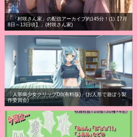
「「村咲さん家」の配信アーカイブ約145分！(1)【7月
8日～13日頃】」(村咲さん家)
「人形病少女クリップD8(有料版)」(お人形で遊ぼう製
作委員会)