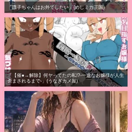
「凛子ちゃんはお外でしたい」(めしミカ王国)
「【催●→解除】何ヤってたの私!?-一途なお嬢様が人生
歪まされるまで-」(うなぎカメ屋)