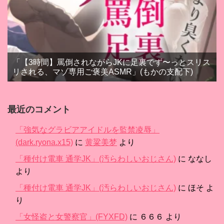
「【3時間】罵倒されながらJKに足裏でず〜っとスリス
リされる、マゾ専用ご褒美ASMR」(もかの支配下)
最近のコメント
「強気なグラビアアイドルを監禁凌辱」
(dark.ryona.x15)
に
黄粱美梦
より
「種付け電車 通学JK」(汚らわしいおじさん)
に
ななし
より
「種付け電車 通学JK」(汚らわしいおじさん)
に
ほそ
よ
り
「女怪盗と女警察官」(FYXFD)
に
６６６
より