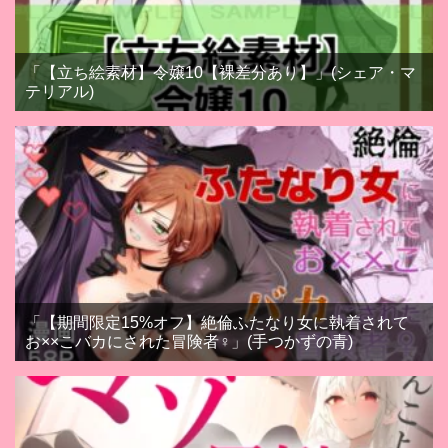
「【立ち絵素材】令嬢10【裸差分あり】」(シェア・マ
テリアル)
「【期間限定15%オフ】絶倫ふたなり女に執着されて
お××こバカにされた冒険者♀」(手つかずの青)