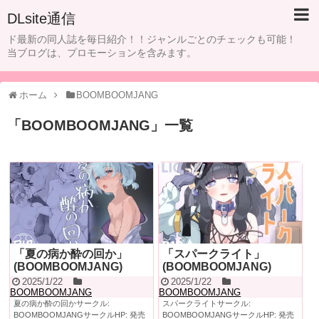
DLsite通信
ド最新の同人誌を毎日紹介！！ジャンルごとのチェックも可能！
当ブログは、プロモーションを含みます。
ホーム
BOOMBOOMJANG
「
BOOMBOOMJANG
」
一覧
「夏の病か酔の回か」
「スパークライト」
(BOOMBOOMJANG)
(BOOMBOOMJANG)
2025/1/22
2025/1/22
BOOMBOOMJANG
BOOMBOOMJANG
夏の病か酔の回かサークル:
スパークライトサークル:
BOOMBOOMJANGサークルHP: 発売
BOOMBOOMJANGサークルHP: 発売