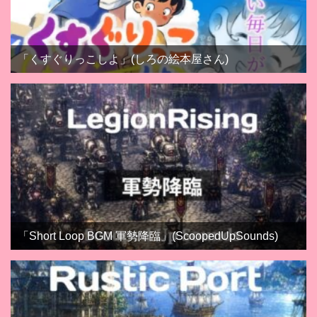
「くすぐりっこしよ」(しろの絵本屋さん)
「Short Loop BGM 軍勢降臨」(ScoopedUpSounds)