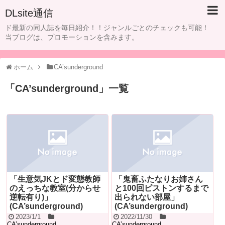
DLsite通信
ド最新の同人誌を毎日紹介！！ジャンルごとのチェックも可能！
当ブログは、プロモーションを含みます。
ホーム
CA’sunderground
「
CA’sunderground
」
一覧
「生意気JKとド変態教師
「鬼畜ふたなりお姉さん
のえっちな教室(分からせ
と100回ピストンするまで
逆転有り)」
出られない部屋」
(CA’sunderground)
(CA’sunderground)
2023/1/1
2022/11/30
CA’sunderground
CA’sunderground