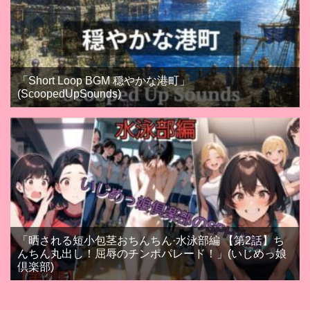
「Short Loop BGM 穏やかな港町」
(ScoopedUpSounds)
「晒される短小包茎おちんちん·水泳部編 【第2話】ち
んちん丸出し！屈辱のチンポパレード！」(いじめっ娘
倶楽部)