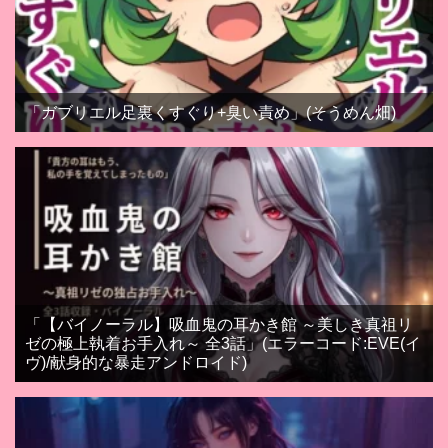
「ガブリエル足裏くすぐり+臭い責め」(そうめん畑)
「【バイノーラル】吸血鬼の耳かき館 ～美しき真祖リ
ゼの極上執着お手入れ～ 全3話」(エラーコード:EVE(イ
ヴ)/献身的な暴走アンドロイド)