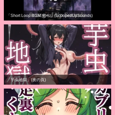
「Short Loop BGM 光へ」(ScoopedUpSounds)
「芋虫地獄」(夜の頁)