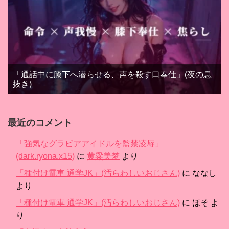
「通話中に膝下へ潜らせる、声を殺す口奉仕」(夜の息
抜き)
最近のコメント
「強気なグラビアアイドルを監禁凌辱」
(dark.ryona.x15)
に
黄粱美梦
より
「種付け電車 通学JK」(汚らわしいおじさん)
に
ななし
より
「種付け電車 通学JK」(汚らわしいおじさん)
に
ほそ
よ
り