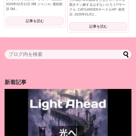
2026年02月11日 0時 ジャンル: 連続絶
開きチン媚するはずないだろう!?サー
頂 SM...
クル: CATGARDENサークルHP: 発売
日: 2025年01月2...
記事を読む
記事を読む
新着記事