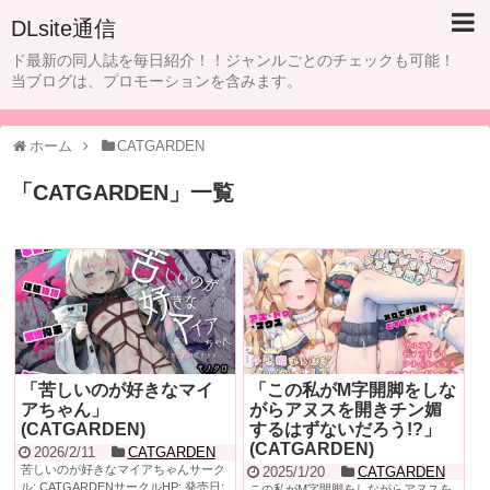
DLsite通信
ド最新の同人誌を毎日紹介！！ジャンルごとのチェックも可能！
当ブログは、プロモーションを含みます。
ホーム
CATGARDEN
「
CATGARDEN
」
一覧
「苦しいのが好きなマイ
「この私がM字開脚をしな
アちゃん」
がらアヌスを開きチン媚
(CATGARDEN)
するはずないだろう!?」
(CATGARDEN)
2026/2/11
CATGARDEN
苦しいのが好きなマイアちゃんサーク
2025/1/20
CATGARDEN
ル: CATGARDENサークルHP: 発売日:
この私がM字開脚をしながらアヌスを