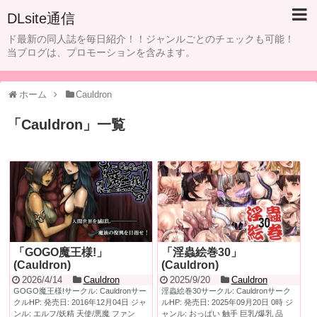
DLsite通信
ド最新の同人誌を毎日紹介！！ジャンルごとのチェックも可能！
当ブログは、プロモーションを含みます。
ホーム
Cauldron
「
Cauldron
」
一覧
「GOGO魔王様!」
「淫蟲絵巻30」
(Cauldron)
(Cauldron)
2026/4/14
Cauldron
2025/9/20
Cauldron
GOGO魔王様!サークル: Cauldronサー
淫蟲絵巻30サークル: Cauldronサーク
クルHP: 発売日: 2016年12月04日 ジャ
ルHP: 発売日: 2025年09月20日 0時 ジ
ンル: エルフ/妖精 天使/悪魔 ファン
ャンル: おっぱい 触手 巨乳/爆乳 品