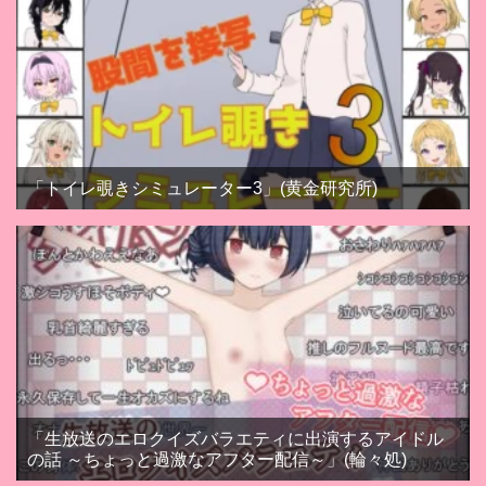
「トイレ覗きシミュレーター3」(黄金研究所)
「生放送のエロクイズバラエティに出演するアイドル
の話 ～ちょっと過激なアフター配信～」(輪々処)