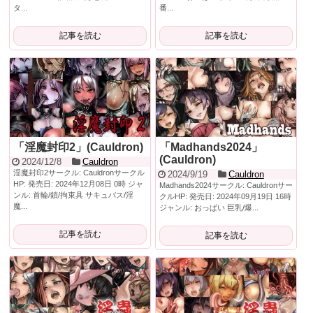
タ...
番...
記事を読む
記事を読む
「淫魔封印2」(Cauldron)
「Madhands2024」
(Cauldron)
2024/12/8
Cauldron
淫魔封印2サークル: Cauldronサークル
2024/9/19
Cauldron
HP: 発売日: 2024年12月08日 0時 ジャ
Madhands2024サークル: Cauldronサー
ンル: 首輪/鎖/拘束具 サキュバス/淫
クルHP: 発売日: 2024年09月19日 16時
魔...
ジャンル: おっぱい 巨乳/爆...
記事を読む
記事を読む