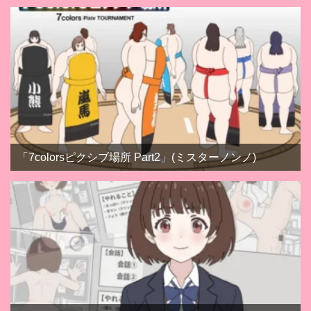
「7colorsピクシブ場所 Part2」(ミスターノンノ)