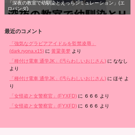
「深夜の教室で幼馴染とえっちシミュレーション」(エ
ロパンダ)
最近のコメント
「強気なグラビアアイドルを監禁凌辱」
(dark.ryona.x15)
に
黄粱美梦
より
「種付け電車 通学JK」(汚らわしいおじさん)
に
ななし
より
「種付け電車 通学JK」(汚らわしいおじさん)
に
ほそ
よ
り
「女怪盗と女警察官」(FYXFD)
に
６６６
より
「女怪盗と女警察官」(FYXFD)
に
６６６
より