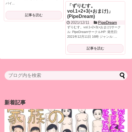
パイ...
「ずりむす。
vol.1+2+3(+おまけ)」
記事を読む
(PipeDream)
2021/12/11
PipeDream
ずりむす。vol.1+2+3(+おまけ)サーク
ル: PipeDreamサークルHP: 発売日:
2021年12月11日 16時 ジャンル: ...
記事を読む
新着記事