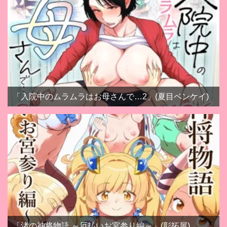
「入院中のムラムラはお母さんで…2」(夏目ベンケイ)
「渚の神将物語 ～厄払いお宮参り編～」(彰拓屋)