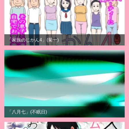
「家族のじかん4」(菊一)
「八月七」(不眠日)