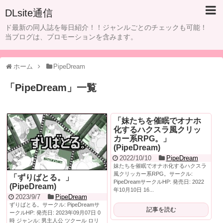
DLsite通信
ド最新の同人誌を毎日紹介！！ジャンルごとのチェックも可能！
当ブログは、プロモーションを含みます。
ホーム
PipeDream
「
PipeDream
」
一覧
「妹たちを催眠でオナホ
化するハクスラ風クリッ
カー系RPG。」
(PipeDream)
2022/10/10
PipeDream
妹たちを催眠でオナホ化するハクスラ
風クリッカー系RPG。サークル:
「ずりばとる。」
PipeDreamサークルHP: 発売日: 2022
(PipeDream)
年10月10日 16...
2023/9/7
PipeDream
ずりばとる。サークル: PipeDreamサ
記事を読む
ークルHP: 発売日: 2023年09月07日 0
時 ジャンル: 男主人公 ツクール ロリ