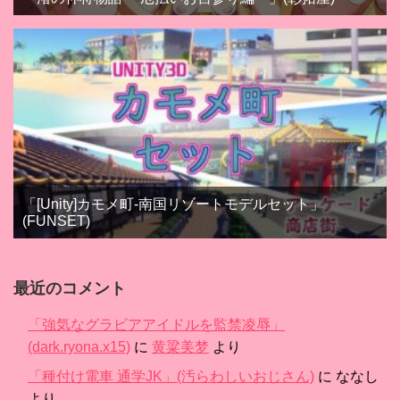
「[Unity]カモメ町-南国リゾートモデルセット」
(FUNSET)
最近のコメント
「強気なグラビアアイドルを監禁凌辱」
(dark.ryona.x15)
に
黄粱美梦
より
「種付け電車 通学JK」(汚らわしいおじさん)
に
ななし
より