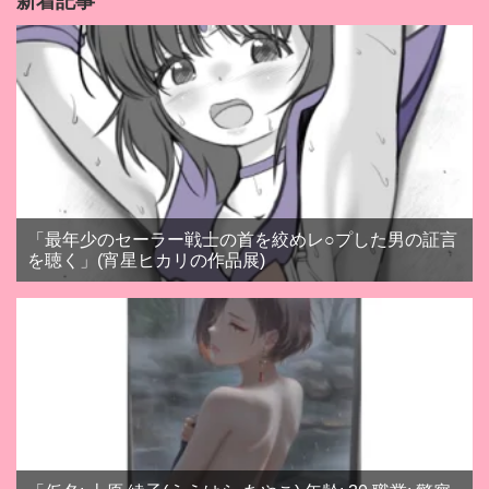
新着記事
「最年少のセーラー戦士の首を絞めレ○プした男の証言
を聴く」(宵星ヒカリの作品展)