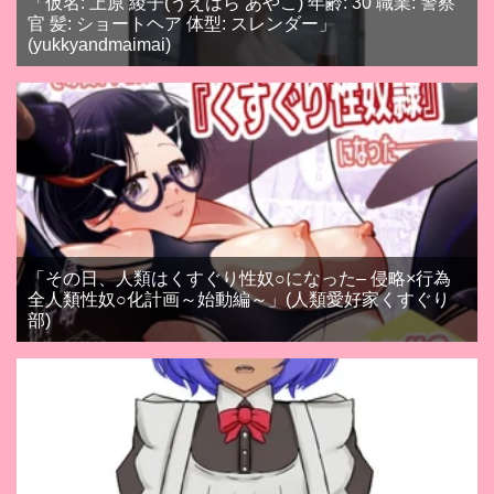
「仮名: 上原 綾子(うえはら あやこ) 年齢: 30 職業: 警察
官 髪: ショートヘア 体型: スレンダー」
(yukkyandmaimai)
「その日、人類はくすぐり性奴○になった– 侵略×行為
全人類性奴○化計画～始動編～」(人類愛好家くすぐり
部)