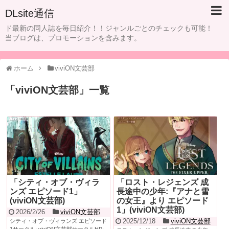
DLsite通信
ド最新の同人誌を毎日紹介！！ジャンルごとのチェックも可能！
当ブログは、プロモーションを含みます。
ホーム
viviON文芸部
「
viviON文芸部
」
一覧
「シティ・オブ・ヴィラ
「ロスト・レジェンズ 成
ンズ エピソード1」
長途中の少年:『アナと雪
(viviON文芸部)
の女王』より エピソード
1」(viviON文芸部)
2026/2/26
viviON文芸部
2025/12/18
viviON文芸部
シティ・オブ・ヴィランズ エピソード
1サークル: viviON文芸部サークルHP: