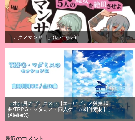
「アクメマンサー」(レイガン)
「水無月のピアニスト【エモいピアノ独奏10
曲/TRPG・マダミス・同人ゲーム劇伴素材】」
(AtelierX)
最近のコメント