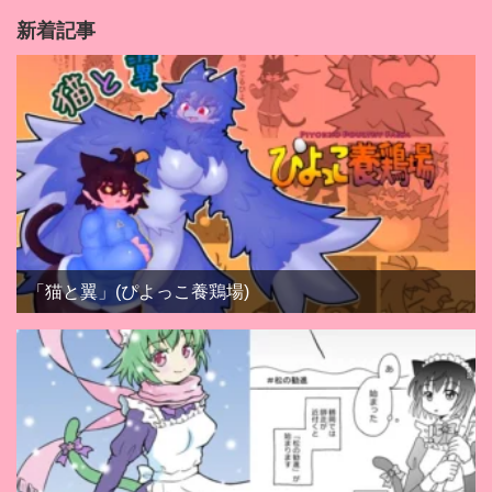
新着記事
「猫と翼」(ぴよっこ養鶏場)