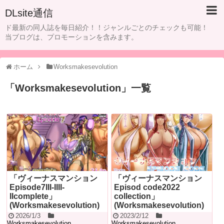
DLsite通信
ド最新の同人誌を毎日紹介！！ジャンルごとのチェックも可能！
当ブログは、プロモーションを含みます。
ホーム
Worksmakesevolution
「
Worksmakesevolution
」
一覧
「ヴィーナスマンション
「ヴィーナスマンション
Episode7III‐IIII‐
Episod code2022
IIcomplete」
collection」
(Worksmakesevolution)
(Worksmakesevolution)
2026/1/3
2023/2/12
Worksmakesevolution
Worksmakesevolution