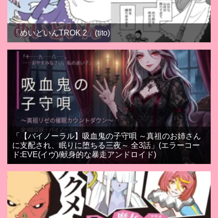
「めいどいんTROK 2」(tito)
「【バイノーラル】吸血鬼の子守唄 ～真祖のお姉さん
に支配され、眠りに堕ちる三夜～ 全3話」(エラーコー
ド:EVE(イヴ)/献身的な暴走アンドロイド)