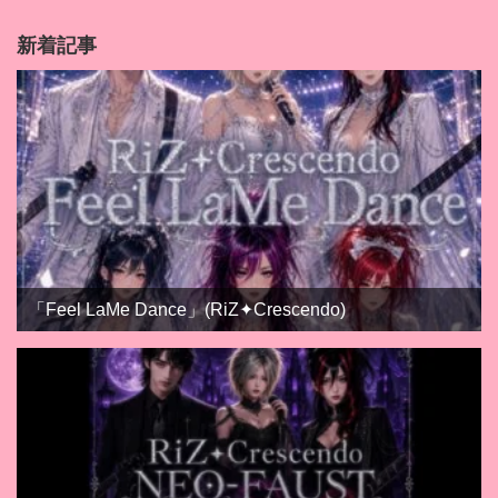
新着記事
「Feel LaMe Dance」(RiZ✦Crescendo)