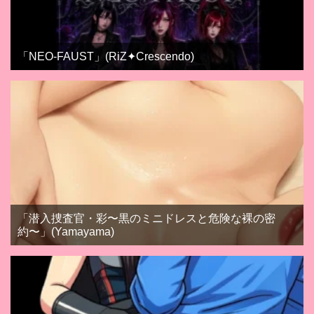
「NEO‐FAUST」(RiZ✦Crescendo)
「潜入捜査官・彩〜黒のミニドレスと危険な裸の密
約〜」(Yamayama)