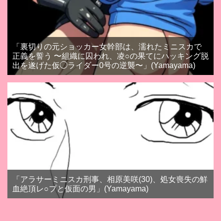
「裏切りの元ショッカー女幹部は、濡れたミニスカで
正義を誓う 〜組織に囚われ、凌○の果てにハッキング脱
出を遂げた仮◯ライダー0号の逆襲〜」(Yamayama)
「アラサーミニスカ刑事、相原美咲(30)、処女喪失の鮮
血絶頂レ○プと仮面の男」(Yamayama)