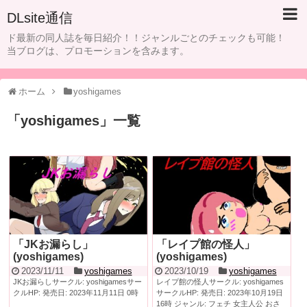
DLsite通信
ド最新の同人誌を毎日紹介！！ジャンルごとのチェックも可能！
当ブログは、プロモーションを含みます。
ホーム
yoshigames
「
yoshigames
」
一覧
「JKお漏らし」
「レイプ館の怪人」
(yoshigames)
(yoshigames)
2023/11/11
yoshigames
2023/10/19
yoshigames
JKお漏らしサークル: yoshigamesサー
レイプ館の怪人サークル: yoshigames
クルHP: 発売日: 2023年11月11日 0時
サークルHP: 発売日: 2023年10月19日
16時 ジャンル: フェチ 女主人公 おさ