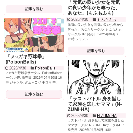
「元気の良い少女を元気
の良い少年から奪った、
記事を読む
あなた」(もふもふも)
2025/4/30
もふもふも
元気の良い少女を元気の良い少年から
奪った、あなたサークル: もふもふも
サークルHP: 発売日: 2025年04月30日
16時 ジャンル: ...
記事を読む
「メ○ガキ野球拳」
(PoisonBalls)
2025/4/30
PoisonBalls
メ○ガキ野球拳サークル: PoisonBallsサ
ークルHP: 発売日: 2025年04月30日 16
時 ジャンル: ざぁ～こ♡ 手コキ 中...
記事を読む
「ラストバトル 身を挺し
て家族を逃したママ」(N-
ZUMi-HA)
2025/4/30
N-ZUMi-HA
ラストバトル 身を挺して家族を逃した
ママサークル: N-ZUMi-HAサークルHP:
発売日: 2025年04月30日 16時