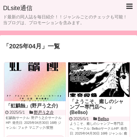
DLsite通信
ド最新の同人誌を毎日紹介！！ジャンルごとのチェックも可能！
当ブログは、プロモーションを含みます。
「
2025年04月
」
一覧
「ようこそ、癒しのシャ
「虹齲蝕」(野戸う之介)
ンプー専門店へ。」
(Bellso)
2025/5/1
野戸う之介
虹齲蝕サークル: 野戸う之介サークル
2025/5/1
Bellso
HP: 発売日: 2025年04月30日 16時 ジ
ようこそ、癒しのシャンプー専門店
ャンル: フェチ マニアック/変態
へ。サークル: BellsoサークルHP: 発売
日: 2025年04月30日 16時 ジャンル: 癒