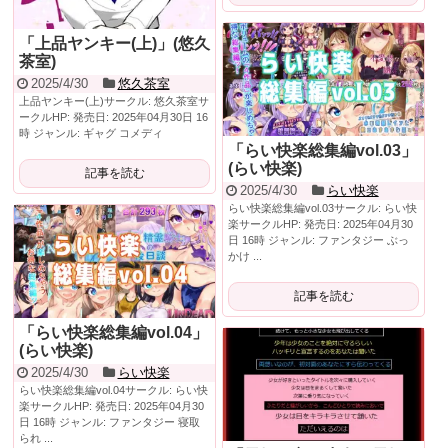
「上品ヤンキー(上)」(悠久
茶室)
2025/4/30
悠久茶室
上品ヤンキー(上)サークル: 悠久茶室サ
ークルHP: 発売日: 2025年04月30日 16
時 ジャンル: ギャグ コメディ
「らい快楽総集編vol.03」
(らい快楽)
記事を読む
2025/4/30
らい快楽
らい快楽総集編vol.03サークル: らい快
楽サークルHP: 発売日: 2025年04月30
日 16時 ジャンル: ファンタジー ぶっ
かけ ...
記事を読む
「らい快楽総集編vol.04」
(らい快楽)
2025/4/30
らい快楽
らい快楽総集編vol.04サークル: らい快
楽サークルHP: 発売日: 2025年04月30
日 16時 ジャンル: ファンタジー 寝取
られ ...