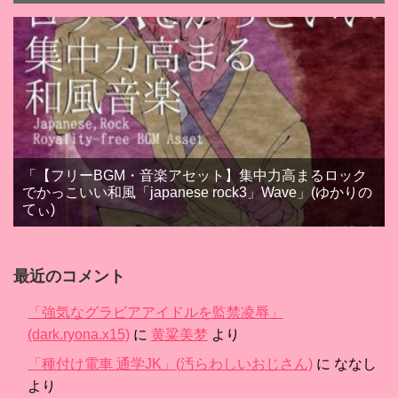
「【フリーBGM・音楽アセット】集中力高まるロック
でかっこいい和風「japanese rock3」Wave」(ゆかりの
てぃ)
最近のコメント
「強気なグラビアアイドルを監禁凌辱」
(dark.ryona.x15)
に
黄粱美梦
より
「種付け電車 通学JK」(汚らわしいおじさん)
に
ななし
より