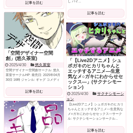
し バイ...
記事を読む
記事を読む
「空間デザイナー空間
創」(悠久茶室)
「【Live2Dアニメ】シュ
2025/4/30
悠久茶室
ポガキのヒカリちゃんと
空間デザイナー空間創サークル: 悠久
エッチするアニメ―生意
茶室サークルHP: 発売日: 2025年04月
気なメ○ガキにわからせセ
30日 16時 ジャンル: ギャグ コメディ
ックス―」(サクナシモー
ション)
記事を読む
2025/4/30
サクナシモーシ
ョン
【Live2Dアニメ】シュポガキのヒカリ
ちゃんとエッチするアニメ―生意気な
メ○ガキにわからせセックス―サーク
ル: サクナシモーションサークル...
記事を読む