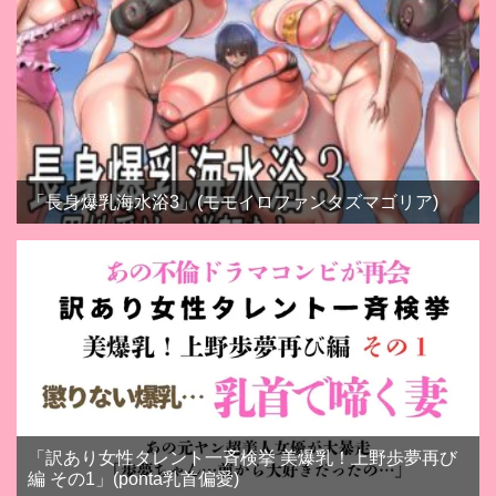
「長身爆乳海水浴3」(モモイロファンタズマゴリア)
「訳あり女性タレント一斉検挙 美爆乳！上野歩夢再び
編 その1」(ponta乳首偏愛)